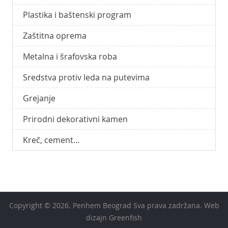
Plastika i baštenski program
Zaštitna oprema
Metalna i šrafovska roba
Sredstva protiv leda na putevima
Grejanje
Prirodni dekorativni kamen
Kreč, cement...
Copyright © 2026.
Penhem Beograd
Sva prava zadržana.
Web
dizajn Greenfish