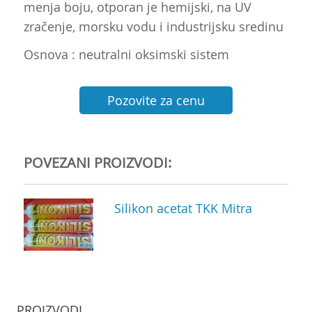
menja boju, otporan je hemijski, na UV
zračenje, morsku vodu i industrijsku sredinu
Osnova : neutralni oksimski sistem
Pozovite za cenu
POVEZANI PROIZVODI:
Silikon acetat TKK Mitra
PROIZVODI